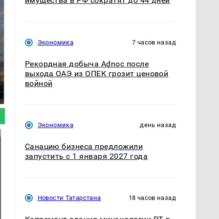
имущества в РФ сократят до 44 дней
Экономика
7 часов назад
Рекордная добыча Adnoc после
СМИ: В Химках на
выхода ОАЭ из ОПЕК грозит ценовой
полицейскую
В магазинах России
войной
машину напали и
ажиотаж из-за этого
подожгли.
продукта: что купить?
Экономика
день назад
Санацию бизнеса предложили
запустить с 1 января 2027 года
Новости Татарстана
18 часов назад