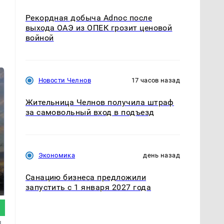
Рекордная добыча Adnoc после
выхода ОАЭ из ОПЕК грозит ценовой
войной
Новости Челнов
17 часов назад
Жительница Челнов получила штраф
за самовольный вход в подъезд
Экономика
день назад
СМИ: В Химках на
полицейскую
В магазинах России
машину напали и
Санацию бизнеса предложили
ажиотаж из-за этого
подожгли.
запустить с 1 января 2027 года
продукта: что купить?