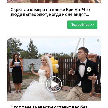
Скрытая камера на пляже Крыма: Что
люди вытворяют, когда их не видят...
Подробнее >>
i
Этот танец невесты оставит вас без