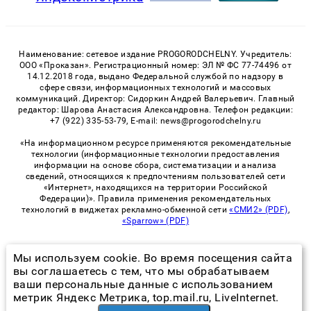
Наименование: сетевое издание PROGORODCHELNY. Учредитель:
ООО «Проказан». Регистрационный номер: ЭЛ № ФС 77-74496 от
14.12.2018 года, выдано Федеральной службой по надзору в
сфере связи, информационных технологий и массовых
коммуникаций. Директор: Сидоркин Андрей Валерьевич. Главный
редактор: Шарова Анастасия Александровна. Телефон редакции:
+7 (922) 335-53-79, E-mail: news@progorodchelny.ru
«На информационном ресурсе применяются рекомендательные
технологии (информационные технологии предоставления
информации на основе сбора, систематизации и анализа
сведений, относящихся к предпочтениям пользователей сети
«Интернет», находящихся на территории Российской
Федерации)». Правила применения рекомендательных
технологий в виджетах рекламно-обменной сети
«СМИ2» (PDF)
,
«Sparrow» (PDF)
Мы используем cookie. Во время посещения сайта
© 2026 «PROGorodChelny» | Все права защищены
вы соглашаетесь с тем, что мы обрабатываем
ваши персональные данные с использованием
Возрастная категория сайта 16+
метрик Яндекс Метрика, top.mail.ru, LiveInternet.
Политика конфиденциальности