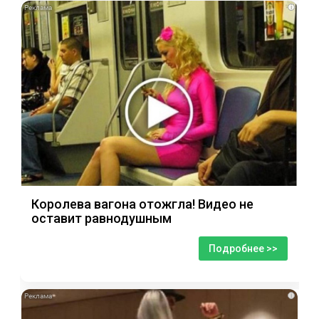
i
Королева вагона отожгла! Видео не
оставит равнодушным
Подробнее >>
i