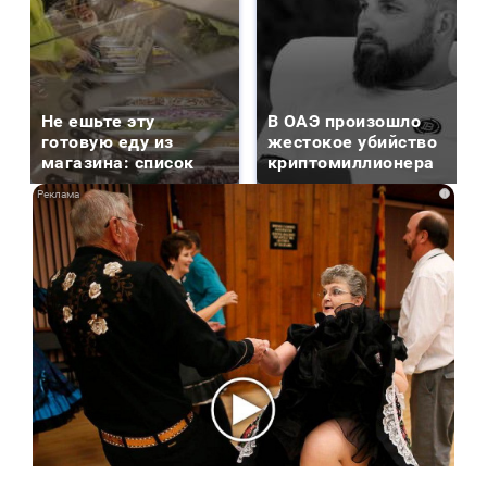
Не ешьте эту
В ОАЭ произошло
готовую еду из
жестокое убийство
магазина: список
криптомиллионера
i