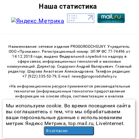
Наша статистика
Наименование: сетевое издание PROGORODCHELNY. Учредитель:
ООО «Проказан». Регистрационный номер: ЭЛ № ФС 77-74496 от
14.12.2018 года, выдано Федеральной службой по надзору в
сфере связи, информационных технологий и массовых
коммуникаций. Директор: Сидоркин Андрей Валерьевич. Главный
редактор: Шарова Анастасия Александровна. Телефон редакции:
+7 (922) 335-53-79, E-mail: news@progorodchelny.ru
«На информационном ресурсе применяются рекомендательные
технологии (информационные технологии предоставления
информации на основе сбора, систематизации и анализа
сведений, относящихся к предпочтениям пользователей сети
Мы используем cookie. Во время посещения сайта
«Интернет», находящихся на территории Российской
вы соглашаетесь с тем, что мы обрабатываем
Федерации)». Правила применения рекомендательных
технологий в виджетах рекламно-обменной сети
«СМИ2» (PDF)
,
ваши персональные данные с использованием
«Sparrow» (PDF)
метрик Яндекс Метрика, top.mail.ru, LiveInternet.
Я согласен