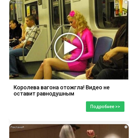
i
Королева вагона отожгла! Видео не
оставит равнодушным
Подробнее >>
i