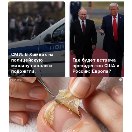
СМИ: В Химках на
полицейскую
Где будет встреча
машину напали и
президентов США и
подожгли.
России: Европа?
i