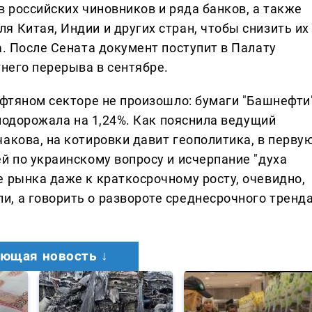
в российских чиновников и ряда банков, а также
 Китая, Индии и других стран, чтобы снизить их
а. После Сената документ поступит в Палату
тнего перерыва в сентябре.
ефтяном секторе не произошло: бумаги "Башнефти
 подорожала на 1,24%. Как пояснила ведущий
акова, на котировки давит геополитика, в перву
й по украинскому вопросу и исчерпание "духа
е рынка даже к краткосрочному росту, очевидно,
, а говорить о развороте среднесрочного тренд
ющая новость ↓