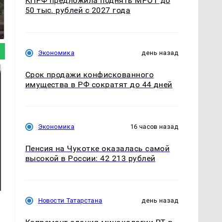
КПРФ предложила поднять МРОТ до
50 тыс. рублей с 2027 года
В ОАЭ произошло
Все новости по
жестокое убийство
падению вертолета на
криптомиллионера
Кавказе: читать здесь
Экономика
день назад
Срок продажи конфискованного
имущества в РФ сократят до 44 дней
Экономика
16 часов назад
Пенсия на Чукотке оказалась самой
высокой в России: 42 213 рублей
Новости Татарстана
день назад