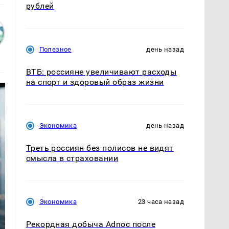
рублей
Полезное
день назад
ВТБ: россияне увеличивают расходы
на спорт и здоровый образ жизни
Экономика
день назад
Треть россиян без полисов не видят
смысла в страховании
Экономика
23 часа назад
Рекордная добыча Adnoc после