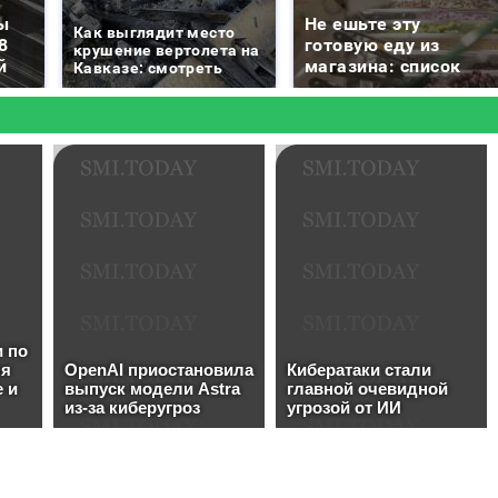
ы
Не ешьте эту
Как выглядит место
8
готовую еду из
крушение вертолета на
й
магазина: список
Кавказе: смотреть