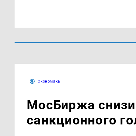
Экономика
МосБиржа снизил
санкционного г