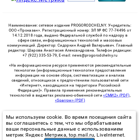
Наименование: сетевое издание PROGORODCHELNY. Учредитель:
ООО «Проказан». Регистрационный номер: ЭЛ № ФС 77-74496 от
14.12.2018 года, выдано Федеральной службой по надзору в
сфере связи, информационных технологий и массовых
коммуникаций. Директор: Сидоркин Андрей Валерьевич. Главный
редактор: Шарова Анастасия Александровна. Телефон редакции:
+7 (922) 335-53-79, E-mail: news@progorodchelny.ru
«На информационном ресурсе применяются рекомендательные
технологии (информационные технологии предоставления
информации на основе сбора, систематизации и анализа
сведений, относящихся к предпочтениям пользователей сети
«Интернет», находящихся на территории Российской
Федерации)». Правила применения рекомендательных
технологий в виджетах рекламно-обменной сети
«СМИ2» (PDF)
,
«Sparrow» (PDF)
Мы используем cookie. Во время посещения сайта
© 2026 «PROGorodChelny» | Все права защищены
вы соглашаетесь с тем, что мы обрабатываем
ваши персональные данные с использованием
Возрастная категория сайта 16+
метрик Яндекс Метрика, top.mail.ru, LiveInternet.
Политика конфиденциальности