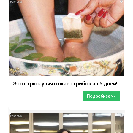
i
Этот трюк уничтожает грибок за 5 дней!
Подробнее >>
i