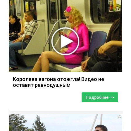
Королева вагона отожгла! Видео не
оставит равнодушным
Подробнее >>
i