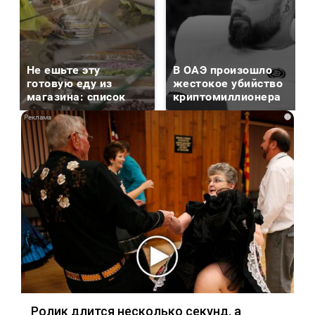
Не ешьте эту
В ОАЭ произошло
готовую еду из
жестокое убийство
магазина: список
криптомиллионера
i
Ролик длится несколько секунд, а