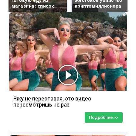
готовую еду из
жестокое убийство
магазина: список
криптомиллионера
i
Ржу не переставая, это видео
пересмотришь не раз
Подробнее >>