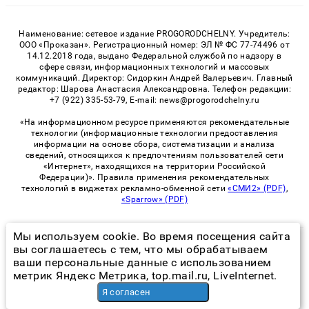
Наименование: сетевое издание PROGORODCHELNY. Учредитель:
ООО «Проказан». Регистрационный номер: ЭЛ № ФС 77-74496 от
14.12.2018 года, выдано Федеральной службой по надзору в
сфере связи, информационных технологий и массовых
коммуникаций. Директор: Сидоркин Андрей Валерьевич. Главный
редактор: Шарова Анастасия Александровна. Телефон редакции:
+7 (922) 335-53-79, E-mail: news@progorodchelny.ru
«На информационном ресурсе применяются рекомендательные
технологии (информационные технологии предоставления
информации на основе сбора, систематизации и анализа
сведений, относящихся к предпочтениям пользователей сети
«Интернет», находящихся на территории Российской
Федерации)». Правила применения рекомендательных
технологий в виджетах рекламно-обменной сети
«СМИ2» (PDF)
,
«Sparrow» (PDF)
Мы используем cookie. Во время посещения сайта
© 2026 «PROGorodChelny» | Все права защищены
вы соглашаетесь с тем, что мы обрабатываем
ваши персональные данные с использованием
Возрастная категория сайта 16+
метрик Яндекс Метрика, top.mail.ru, LiveInternet.
Политика конфиденциальности
Я согласен