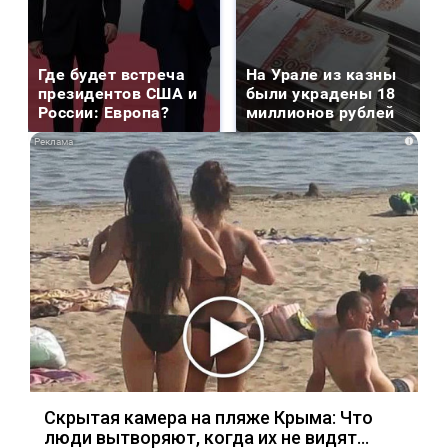
Где будет встреча
На Урале из казны
президентов США и
были украдены 18
России: Европа?
миллионов рублей
i
Скрытая камера на пляже Крыма: Что
люди вытворяют, когда их не видят...