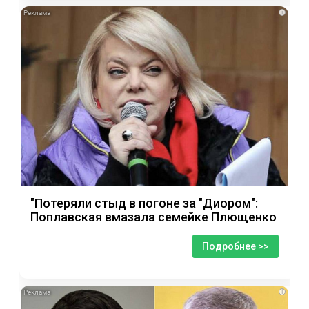
i
"Потеряли стыд в погоне за "Диором":
Поплавская вмазала семейке Плющенко
Подробнее >>
i