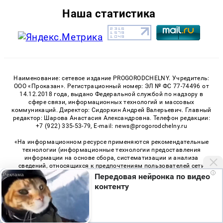
Наша статистика
Наименование: сетевое издание PROGORODCHELNY. Учредитель:
ООО «Проказан». Регистрационный номер: ЭЛ № ФС 77-74496 от
14.12.2018 года, выдано Федеральной службой по надзору в
сфере связи, информационных технологий и массовых
коммуникаций. Директор: Сидоркин Андрей Валерьевич. Главный
редактор: Шарова Анастасия Александровна. Телефон редакции:
+7 (922) 335-53-79, E-mail: news@progorodchelny.ru
«На информационном ресурсе применяются рекомендательные
технологии (информационные технологии предоставления
информации на основе сбора, систематизации и анализа
сведений, относящихся к предпочтениям пользователей сети
i
«Интернет», находящихся на территории Российской
Передовая нейронка по видео
Федерации)». Правила применения рекомендательных
контенту
технологий в виджетах рекламно-обменной сети
«СМИ2» (PDF)
,
«Sparrow» (PDF)