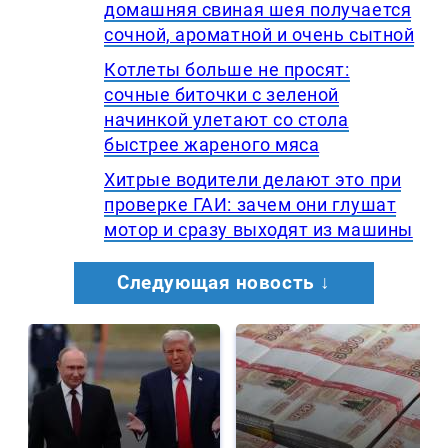
домашняя свиная шея получается
сочной, ароматной и очень сытной
Котлеты больше не просят:
сочные биточки с зеленой
начинкой улетают со стола
быстрее жареного мяса
Хитрые водители делают это при
проверке ГАИ: зачем они глушат
мотор и сразу выходят из машины
Следующая новость ↓