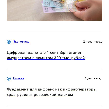
Экономика
2 часа назад
Цифровая валюта с 1 сентября станет
имуществом с лимитом 300 тыс. рублей
Польза
4 дня назад
Фундамент для цифры»: как инфраоператоры
«разгрузили» российский телеком