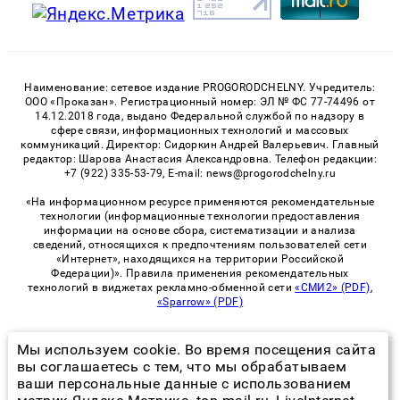
Наименование: сетевое издание PROGORODCHELNY. Учредитель:
ООО «Проказан». Регистрационный номер: ЭЛ № ФС 77-74496 от
14.12.2018 года, выдано Федеральной службой по надзору в
сфере связи, информационных технологий и массовых
коммуникаций. Директор: Сидоркин Андрей Валерьевич. Главный
редактор: Шарова Анастасия Александровна. Телефон редакции:
+7 (922) 335-53-79, E-mail: news@progorodchelny.ru
«На информационном ресурсе применяются рекомендательные
технологии (информационные технологии предоставления
информации на основе сбора, систематизации и анализа
сведений, относящихся к предпочтениям пользователей сети
«Интернет», находящихся на территории Российской
Федерации)». Правила применения рекомендательных
технологий в виджетах рекламно-обменной сети
«СМИ2» (PDF)
,
«Sparrow» (PDF)
Мы используем cookie. Во время посещения сайта
© 2026 «PROGorodChelny» | Все права защищены
вы соглашаетесь с тем, что мы обрабатываем
ваши персональные данные с использованием
Возрастная категория сайта 16+