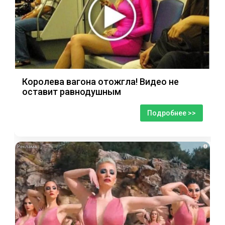
Королева вагона отожгла! Видео не
оставит равнодушным
Подробнее >>
i