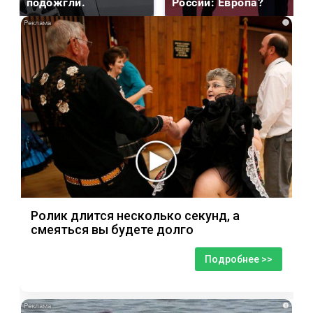
подожгли.
России: Европа?
i
Ролик длится несколько секунд, а
смеяться вы будете долго
Подробнее >>
i