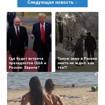
Следующая новость ↓
Где будет встреча
Такую зиму в России
президентов США и
никто не ждал: как
России: Европа?
так?!
i