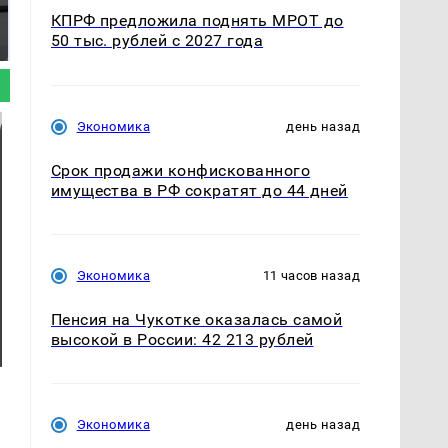
Где будет встреча
Такую зиму в России
КПРФ предложила поднять МРОТ до
президентов США и
никто не ждал: как
50 тыс. рублей с 2027 года
России: Европа?
так?!
Экономика
день назад
Срок продажи конфискованного
имущества в РФ сократят до 44 дней
Экономика
11 часов назад
Пенсия на Чукотке оказалась самой
высокой в России: 42 213 рублей
Экономика
день назад