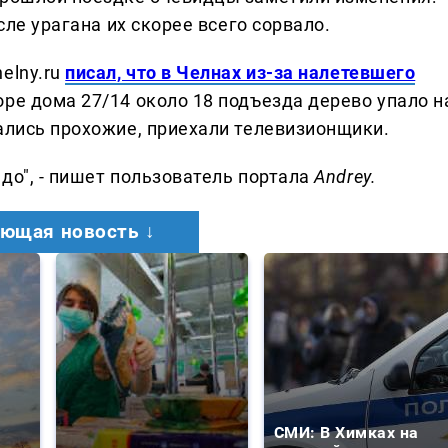
сле урагана их скорее всего сорвало.
elny.ru
писал, что в Челнах из-за налетевшего
ре дома 27/14 около 18 подъезда дерево упало н
рались прохожие, приехали телевизионщики.
до", - пишет пользователь портала
Andrey.
ющая новость ↓
СМИ: В Химках на