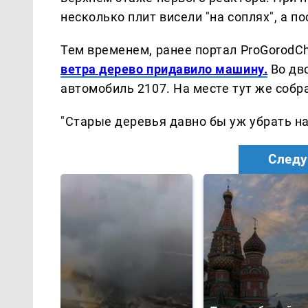
несколько плит висели "на соплях", а по
Тем временем, ранее портал ProGorodCh
ветра дерево придавило машину.
Во дво
автомобиль 2107. На месте тут же соб
"Старые деревья давно бы уж убрать на
Следу