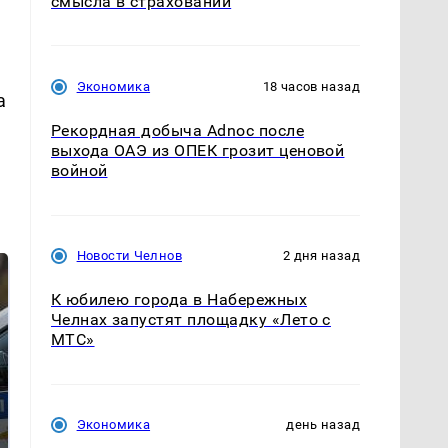
смысла в страховании
Экономика
18 часов назад
а
Рекордная добыча Adnoc после
выхода ОАЭ из ОПЕК грозит ценовой
войной
Новости Челнов
2 дня назад
К юбилею города в Набережных
Челнах запустят площадку «Лето с
МТС»
Экономика
день назад