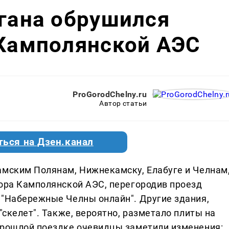
агана обрушился
 Камполянской АЭС
ProGorodChelny.ru
Автор статьи
ться на Дзен.канал
амским Полянам, Нижнекамску, Елабуге и Челнам
тора Камполянской АЭС, перегородив проезд
 "Набережные Челны онлайн". Другие здания,
"скелет". Также, вероятно, разметало плиты на
прошлой поездке очевидцы заметили изменения: