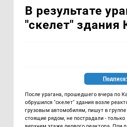
В результате ур
"скелет" здания
Подписа
После урагана, прошедшего вчера по К
обрушился "скелет" здания возле реак
грузовым автомобилям, пишут в группе
стоящие рядом, не пострадали - только 
верхнем этаже первого реактора. При 