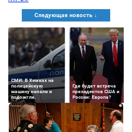
Следующая новость ↓
СМИ: В Химках на
полицейскую
Где будет встреча
машину напали и
президентов США и
подожгли.
России: Европа?
i