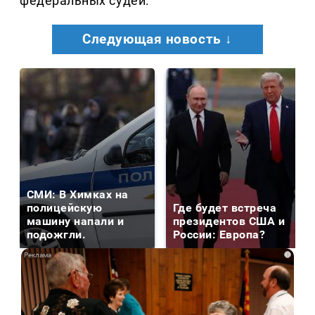
федеральных судей.
Следующая новость ↓
СМИ: В Химках на
полицейскую
Где будет встреча
машину напали и
президентов США и
подожгли.
России: Европа?
i