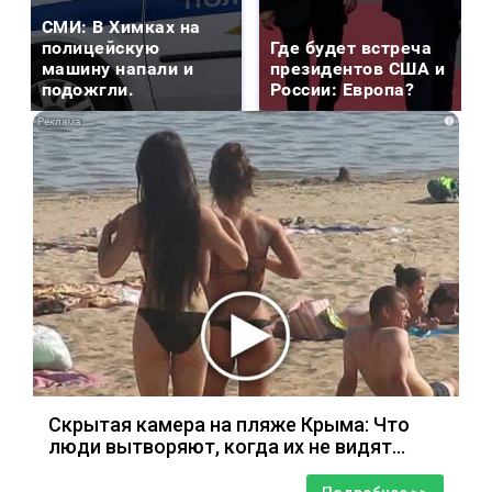
СМИ: В Химках на
полицейскую
Где будет встреча
машину напали и
президентов США и
подожгли.
России: Европа?
i
Скрытая камера на пляже Крыма: Что
люди вытворяют, когда их не видят...