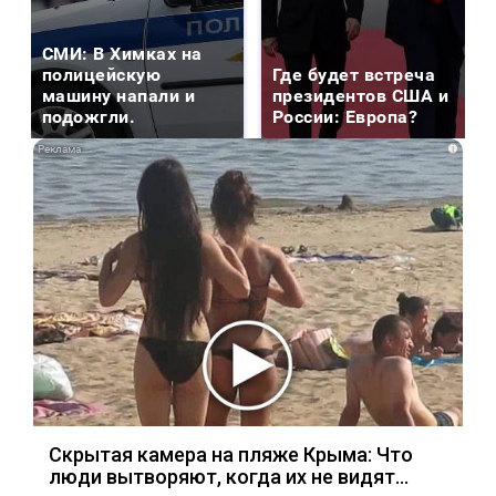
СМИ: В Химках на
полицейскую
Где будет встреча
машину напали и
президентов США и
подожгли.
России: Европа?
i
Скрытая камера на пляже Крыма: Что
люди вытворяют, когда их не видят...