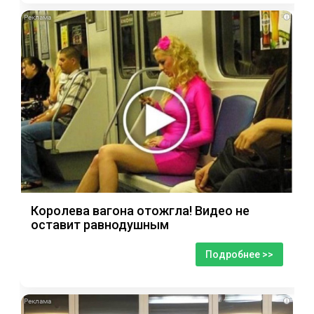
i
Королева вагона отожгла! Видео не
оставит равнодушным
Подробнее >>
i