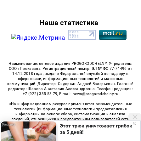
Наша статистика
Наименование: сетевое издание PROGORODCHELNY. Учредитель:
ООО «Проказан». Регистрационный номер: ЭЛ № ФС 77-74496 от
14.12.2018 года, выдано Федеральной службой по надзору в
сфере связи, информационных технологий и массовых
коммуникаций. Директор: Сидоркин Андрей Валерьевич. Главный
редактор: Шарова Анастасия Александровна. Телефон редакции:
+7 (922) 335-53-79, E-mail: news@progorodchelny.ru
«На информационном ресурсе применяются рекомендательные
технологии (информационные технологии предоставления
информации на основе сбора, систематизации и анализа
сведений, относящихся к предпочтениям пользователей сети
i
«Интернет», находящихся на территории Российской
Этот трюк уничтожает грибок
Федерации)». Правила применения рекомендательных
за 5 дней!
технологий в виджетах рекламно-обменной сети
«СМИ2» (PDF)
,
«Sparrow» (PDF)