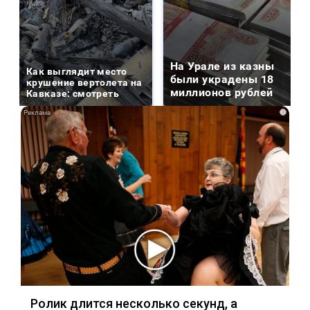
На Урале из казны
Как выглядит место
были украдены 18
крушение вертолета на
миллионов рублей
Кавказе: смотреть
i
Ролик длится несколько секунд, а