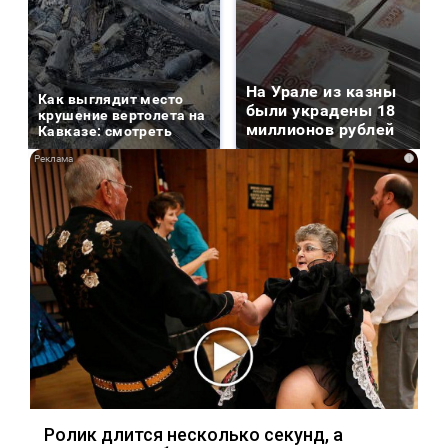
На Урале из казны
Как выглядит место
были украдены 18
крушение вертолета на
миллионов рублей
Кавказе: смотреть
i
Ролик длится несколько секунд, а