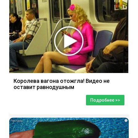
Королева вагона отожгла! Видео не
оставит равнодушным
Подробнее >>
i