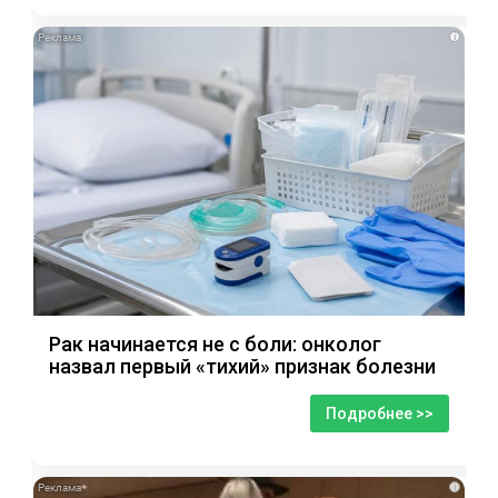
i
Рак начинается не с боли: онколог
назвал первый «тихий» признак болезни
Подробнее >>
i