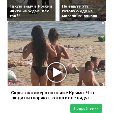
Такую зиму в России
Не ешьте эту
никто не ждал: как
готовую еду из
так?!
магазина: список
i
Скрытая камера на пляже Крыма: Что
люди вытворяют, когда их не видят...
Подробнее >>