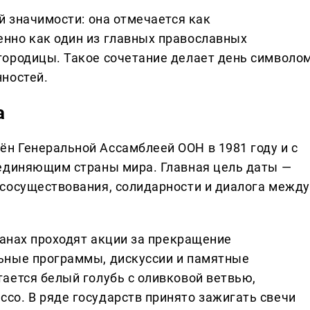
й значимости: она отмечается как
нно как один из главных православных
городицы. Такое сочетание делает день символо
ностей.
а
н Генеральной Ассамблеей ООН в 1981 году и с
ъединяющим страны мира. Главная цель даты —
сосуществования, солидарности и диалога между
ранах проходят акции за прекращение
ьные программы, дискуссии и памятные
ается белый голубь с оливковой ветвью,
о. В ряде государств принято зажигать свечи