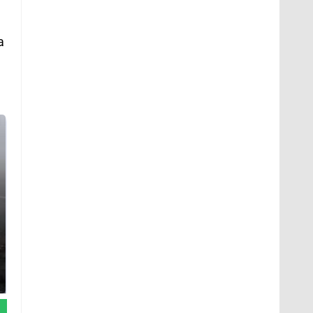
а
Таких событий не
В магазинах России
было с 1945: чего
ажиотаж из-за этого
ждать всем нам?
продукта: что купить?