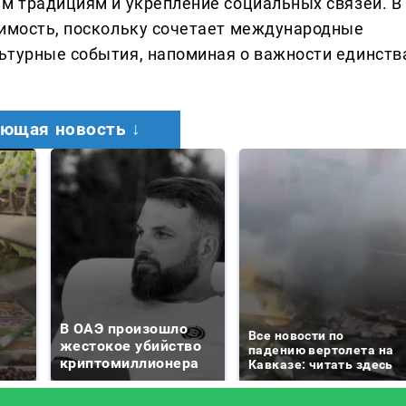
ым традициям и укрепление социальных связей. В
чимость, поскольку сочетает международные
ьтурные события, напоминая о важности единств
ющая новость ↓
В ОАЭ произошло
Все новости по
жестокое убийство
падению вертолета на
криптомиллионера
Кавказе: читать здесь