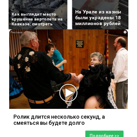
На Урале из казны
Как выглядит место
были украдены 18
крушение вертолета на
миллионов рублей
Кавказе: смотреть
i
Ролик длится несколько секунд, а
смеяться вы будете долго
Подробнее >>