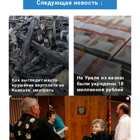
Следующая новость ↓
На Урале из казны
Как выглядит место
были украдены 18
крушение вертолета на
миллионов рублей
Кавказе: смотреть
i