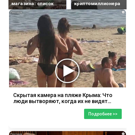
магазина: список
криптомиллионера
i
Скрытая камера на пляже Крыма: Что
люди вытворяют, когда их не видят...
Подробнее >>
i