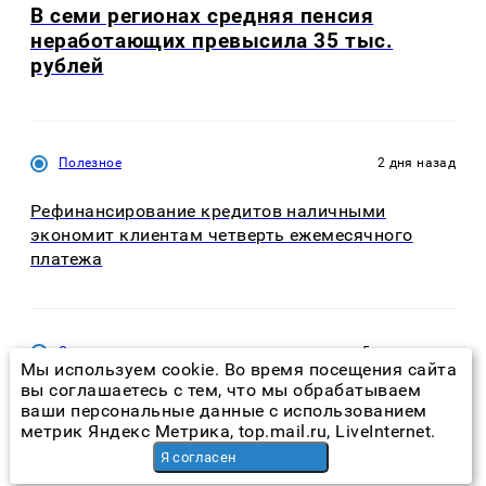
В семи регионах средняя пенсия
неработающих превысила 35 тыс.
рублей
Полезное
2 дня назад
Рефинансирование кредитов наличными
экономит клиентам четверть ежемесячного
платежа
Экономика
5 часов назад
Мы используем cookie. Во время посещения сайта
вы соглашаетесь с тем, что мы обрабатываем
Центробанк Ирака получил $500 млн от США
ваши персональные данные с использованием
после паузы в поставках
метрик Яндекс Метрика, top.mail.ru, LiveInternet.
Я согласен