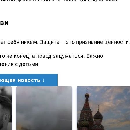
бви
ует себя никем. Защита – это признание ценности
это не конец, а повод задуматься. Важно
шения с детьми.
ющая новость ↓