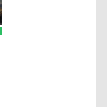
СМИ: В Химках на
полицейскую
В магазинах России
машину напали и
ажиотаж из-за этого
подожгли.
продукта: что купить?