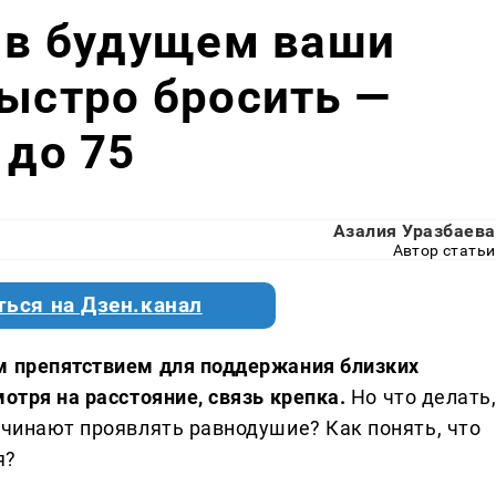
о в будущем ваши
быстро бросить —
 до 75
Азалия Уразбаева
Автор статьи
ться на Дзен.канал
м препятствием для поддержания близких
мотря на расстояние, связь крепка.
Но что делать
ачинают проявлять равнодушие? Как понять, что
я?