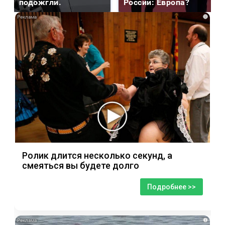
подожгли.
России: Европа?
i
Ролик длится несколько секунд, а
смеяться вы будете долго
Подробнее >>
i