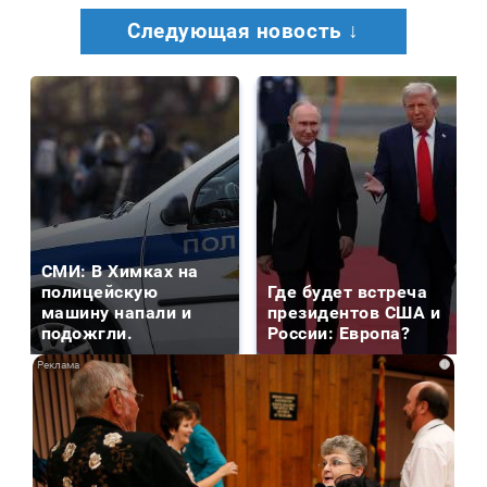
Следующая новость ↓
СМИ: В Химках на
полицейскую
Где будет встреча
машину напали и
президентов США и
подожгли.
России: Европа?
i