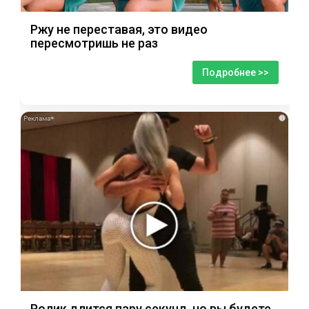
Ржу не переставая, это видео
пересмотришь не раз
Подробнее >>
i
Ролик длится пару секунд, но вы будете