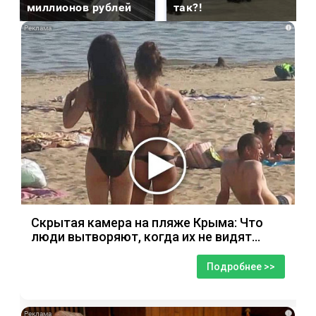
миллионов рублей
так?!
i
Скрытая камера на пляже Крыма: Что
люди вытворяют, когда их не видят...
Подробнее >>
i