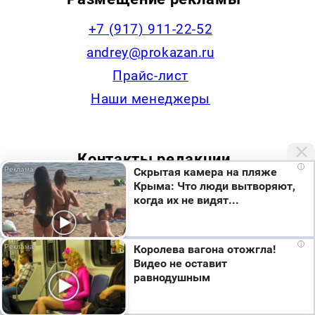
+7 (917) 911-22-52
andrey@prokazan.ru
Прайс-лист
Наши менеджеры
Контакты редакции
i
Скрытая камера на пляже
Крыма: Что люди вытворяют,
+7 (922) 335-53-79,
когда их не видят...
news@progorodchelny.ru
Мы используем cookie. Во время посещения сайта
i
Королева вагона отожгла!
вы соглашаетесь с тем, что мы обрабатываем
Видео не оставит
ваши персональные данные с использованием
Наша статистика
равнодушным
метрик Яндекс Метрика, top.mail.ru, LiveInternet.
Я согласен