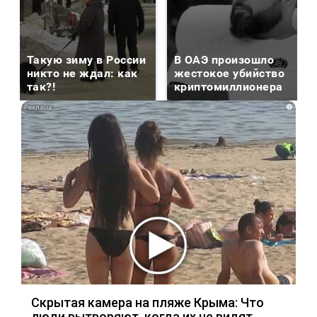
Такую зиму в России
В ОАЭ произошло
никто не ждал: как
жестокое убийство
так?!
криптомиллионера
i
Скрытая камера на пляже Крыма: Что
люди вытворяют, когда их не видят...