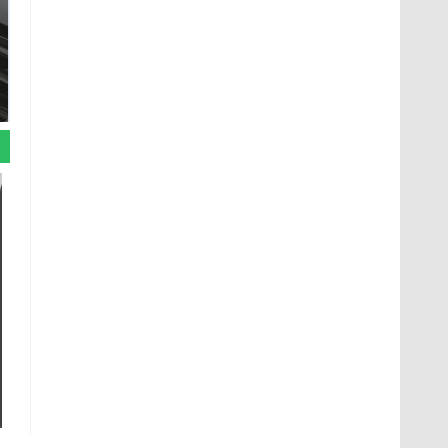
Не ешьте эту
В ОАЭ произошло
готовую еду из
жестокое убийство
магазина: список
криптомиллионера