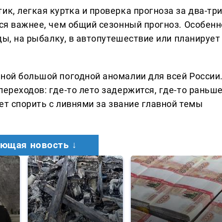
ик, легкая куртка и проверка прогноза за два-тр
ься важнее, чем общий сезонный прогноз. Особенн
оды, на рыбалку, в автопутешествие или планирует
дной большой погодной аномалии для всей России
переходов: где-то лето задержится, где-то раньш
дет спорить с ливнями за звание главной темы
ющая новость ↓