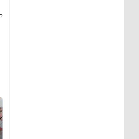
и
о
.
е