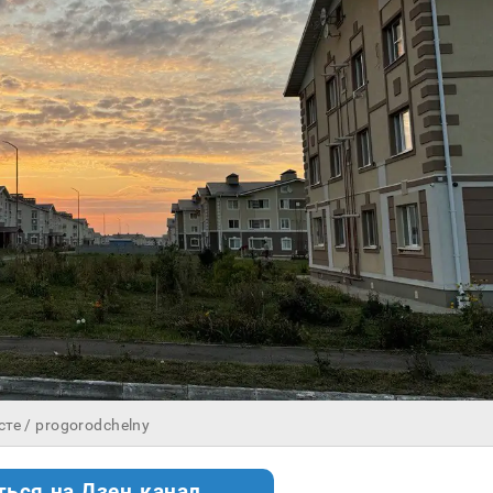
те / progorodchelny
ться на Дзен.канал