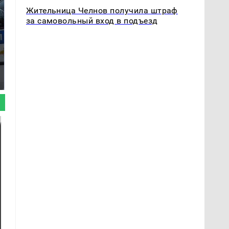
Жительница Челнов получила штраф
за самовольный вход в подъезд
Где будет встреча
Такую зиму в России
президентов США и
никто не ждал: как
России: Европа?
так?!