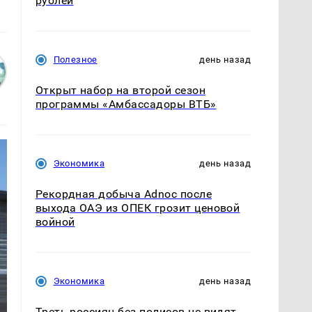
рублей
Полезное
день назад
Открыт набор на второй сезон
программы «Амбассадоры ВТБ»
Экономика
день назад
Рекордная добыча Adnoc после
выхода ОАЭ из ОПЕК грозит ценовой
войной
Экономика
день назад
Треть россиян без полисов не видят