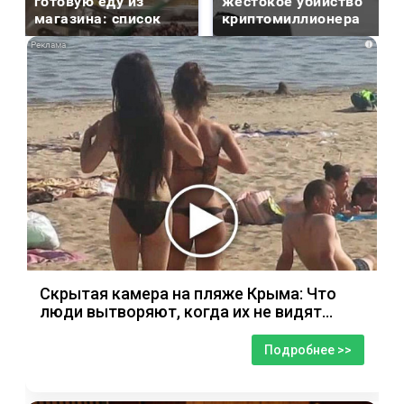
готовую еду из
жестокое убийство
магазина: список
криптомиллионера
i
Скрытая камера на пляже Крыма: Что
люди вытворяют, когда их не видят...
Подробнее >>