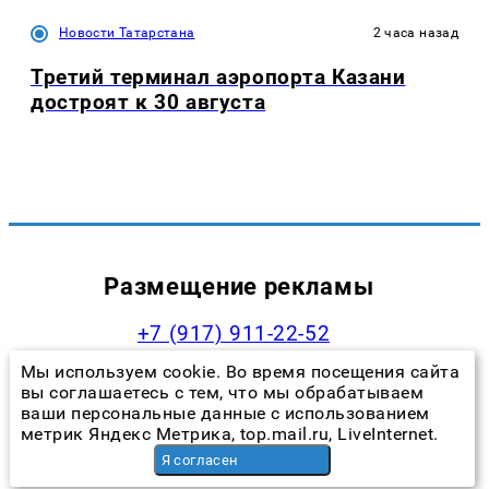
Новости Татарстана
2 часа назад
Третий терминал аэропорта Казани
достроят к 30 августа
Размещение рекламы
+7 (917) 911-22-52
andrey@prokazan.ru
Мы используем cookie. Во время посещения сайта
вы соглашаетесь с тем, что мы обрабатываем
Прайс-лист
ваши персональные данные с использованием
метрик Яндекс Метрика, top.mail.ru, LiveInternet.
Наши менеджеры
Я согласен