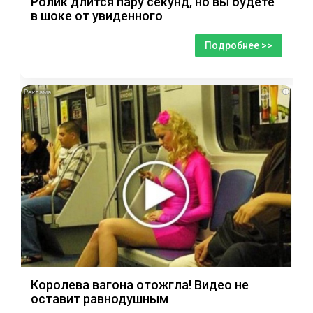
Ролик длится пару секунд, но вы будете
в шоке от увиденного
Подробнее >>
i
Королева вагона отожгла! Видео не
оставит равнодушным