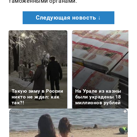
таможенными органами.
Следующая новость ↓
Такую зиму в России
На Урале из казны
никто не ждал: как
были украдены 18
так?!
миллионов рублей
i