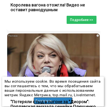
Королева вагона отожгла! Видео не
оставит равнодушным
Подробнее >>
i
Мы используем cookie. Во время посещения сайта
вы соглашаетесь с тем, что мы обрабатываем
ваши персональные данные с использованием
метрик Яндекс Метрика, top.mail.ru, LiveInternet.
Я согласен
"Потеряли стыд в погоне за "Диором":
Поплавская вмазала семейке Плющенко