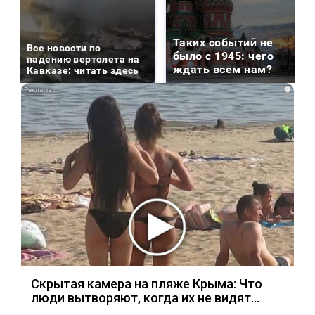
Таких событий не
Все новости по
было с 1945: чего
падению вертолета на
ждать всем нам?
Кавказе: читать здесь
i
Скрытая камера на пляже Крыма: Что
люди вытворяют, когда их не видят...