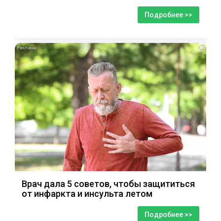
Подробнее >>
i
Врач дала 5 советов, чтобы защититься
от инфаркта и инсульта летом
Подробнее >>