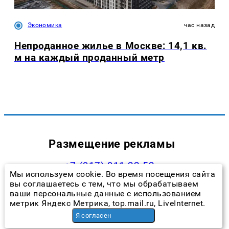
Экономика
час назад
Непроданное жилье в Москве: 14,1 кв.
м на каждый проданный метр
Размещение рекламы
+7 (917) 911-22-52
Мы используем cookie. Во время посещения сайта
andrey@prokazan.ru
вы соглашаетесь с тем, что мы обрабатываем
ваши персональные данные с использованием
Прайс-лист
метрик Яндекс Метрика, top.mail.ru, LiveInternet.
Наши менеджеры
Я согласен