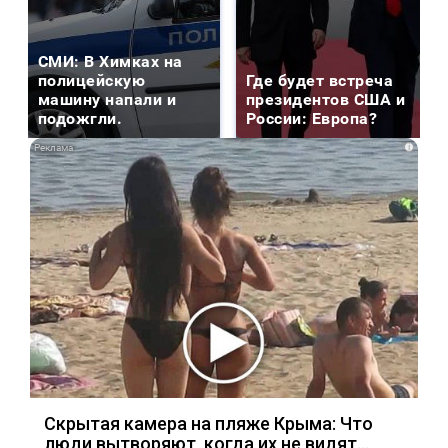
СМИ: В Химках на
полицейскую
Где будет встреча
машину напали и
президентов США и
подожгли.
России: Европа?
i
Скрытая камера на пляже Крыма: Что
люди вытворяют, когда их не видят...