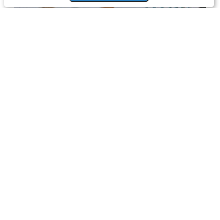
Экономика
59 минут назад
Санацию бизнеса предложили
запустить с 1 января 2027 года
Польза
2 дня назад
Фундамент для цифры»: как инфраоператоры
«разгрузили» российский телеком
Не у нас
37 минут назад