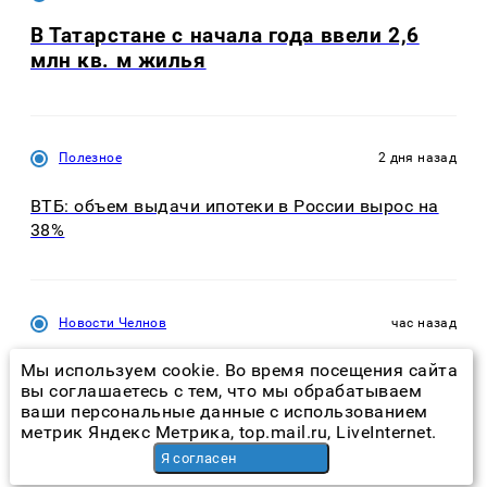
В Татарстане с начала года ввели 2,6
млн кв. м жилья
Полезное
2 дня назад
ВТБ: объем выдачи ипотеки в России вырос на
38%
Новости Челнов
час назад
Мы используем cookie. Во время посещения сайта
В Челнах мужчина пострадал при хлопке газа на
вы соглашаетесь с тем, что мы обрабатываем
балконе
ваши персональные данные с использованием
метрик Яндекс Метрика, top.mail.ru, LiveInternet.
Я согласен