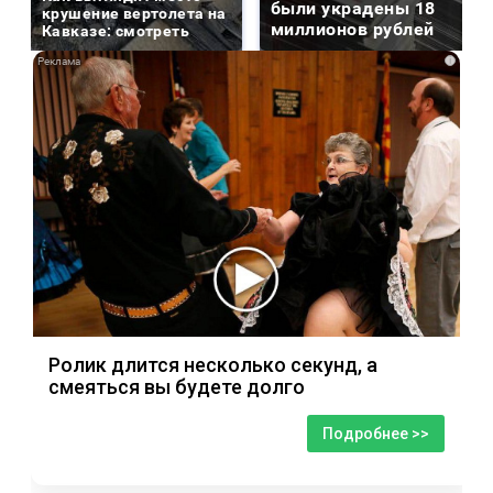
были украдены 18
крушение вертолета на
миллионов рублей
Кавказе: смотреть
i
Ролик длится несколько секунд, а
смеяться вы будете долго
Подробнее >>