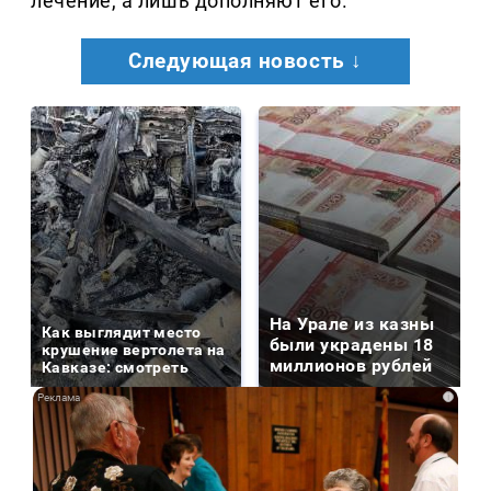
лечение, а лишь дополняют его.
Следующая новость ↓
На Урале из казны
Как выглядит место
были украдены 18
крушение вертолета на
миллионов рублей
Кавказе: смотреть
i