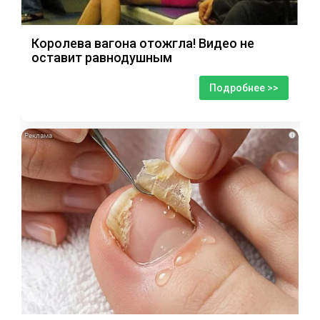
Королева вагона отожгла! Видео не
оставит равнодушным
Подробнее >>
i