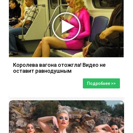
Королева вагона отожгла! Видео не
оставит равнодушным
Подробнее >>
i