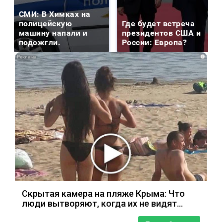
СМИ: В Химках на
полицейскую
Где будет встреча
машину напали и
президентов США и
подожгли.
России: Европа?
i
Скрытая камера на пляже Крыма: Что
люди вытворяют, когда их не видят...