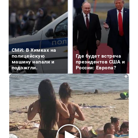
СМИ: В Химках на
полицейскую
Где будет встреча
машину напали и
президентов США и
подожгли.
России: Европа?
i