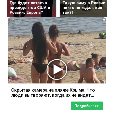
Где будет встреча
Такую зиму в России
президентов США и
никто не ждал: как
России: Европа?
так?!
i
Скрытая камера на пляже Крыма: Что
люди вытворяют, когда их не видят...
Подробнее >>