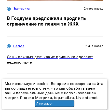
Экономика
2 часа назад
В Госдуме предложили продлить
ограничение по пеням за ЖКХ
Польза
2 дня назад
Семь важных дел: какие привычки сделают
неделю ярче
Мы используем cookie. Во время посещения сайта
Экономика
5 часов назад
вы соглашаетесь с тем, что мы обрабатываем
ваши персональные данные с использованием
Непроданное жилье в Москве: 14,1 кв. м на
метрик Яндекс Метрика, top.mail.ru, LiveInternet.
каждый проданный метр
Я согласен