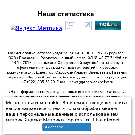
Наша статистика
Наименование: сетевое издание PROGORODCHELNY. Учредитель:
ООО «Проказан». Регистрационный номер: ЭЛ № ФС 77-74496 от
14.12.2018 года, выдано Федеральной службой по надзору в
сфере связи, информационных технологий и массовых
коммуникаций. Директор: Сидоркин Андрей Валерьевич. Главный
редактор: Шарова Анастасия Александровна. Телефон редакции:
+7 (922) 335-53-79, E-mail: news@progorodchelny.ru
«На информационном ресурсе применяются рекомендательные
технологии (информационные технологии предоставления
информации на основе сбора, систематизации и анализа
Мы используем cookie. Во время посещения сайта
сведений, относящихся к предпочтениям пользователей сети
вы соглашаетесь с тем, что мы обрабатываем
«Интернет», находящихся на территории Российской
ваши персональные данные с использованием
Федерации)». Правила применения рекомендательных
метрик Яндекс Метрика, top.mail.ru, LiveInternet.
технологий в виджетах рекламно-обменной сети
«СМИ2» (PDF)
,
«Sparrow» (PDF)
Я согласен