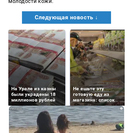
молодости кожи.
Следующая новость ↓
На Урале из казны
Не ешьте эту
были украдены 18
готовую еду из
миллионов рублей
магазина: список
i