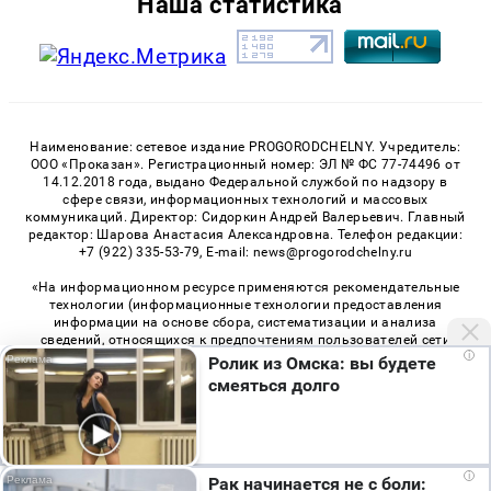
Наша статистика
Наименование: сетевое издание PROGORODCHELNY. Учредитель:
ООО «Проказан». Регистрационный номер: ЭЛ № ФС 77-74496 от
14.12.2018 года, выдано Федеральной службой по надзору в
сфере связи, информационных технологий и массовых
коммуникаций. Директор: Сидоркин Андрей Валерьевич. Главный
редактор: Шарова Анастасия Александровна. Телефон редакции:
+7 (922) 335-53-79, E-mail: news@progorodchelny.ru
«На информационном ресурсе применяются рекомендательные
технологии (информационные технологии предоставления
информации на основе сбора, систематизации и анализа
сведений, относящихся к предпочтениям пользователей сети
i
«Интернет», находящихся на территории Российской
Ролик из Омска: вы будете
Федерации)». Правила применения рекомендательных
смеяться долго
технологий в виджетах рекламно-обменной сети
«СМИ2» (PDF)
,
«Sparrow» (PDF)
Мы используем cookie. Во время посещения сайта
i
Рак начинается не с боли:
© 2026 «PROGorodChelny» | Все права защищены
вы соглашаетесь с тем, что мы обрабатываем