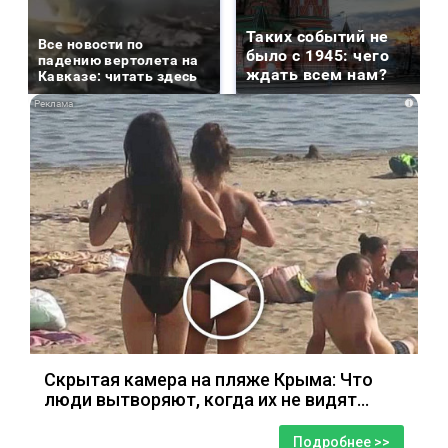
Таких событий не
Все новости по
было с 1945: чего
падению вертолета на
ждать всем нам?
Кавказе: читать здесь
i
Скрытая камера на пляже Крыма: Что
люди вытворяют, когда их не видят...
Подробнее >>