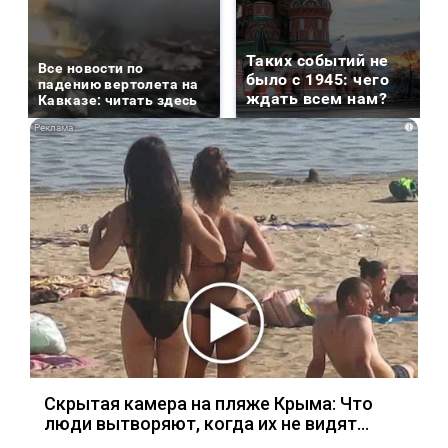
Таких событий не
Все новости по
было с 1945: чего
падению вертолета на
ждать всем нам?
Кавказе: читать здесь
i
Скрытая камера на пляже Крыма: Что
люди вытворяют, когда их не видят...