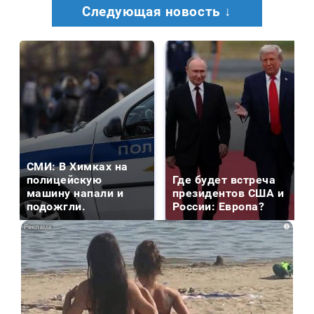
Следующая новость ↓
СМИ: В Химках на
полицейскую
Где будет встреча
машину напали и
президентов США и
подожгли.
России: Европа?
i