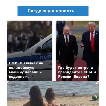
Следующая новость ↓
СМИ: В Химках на
полицейскую
Где будет встреча
машину напали и
президентов США и
подожгли.
России: Европа?
i