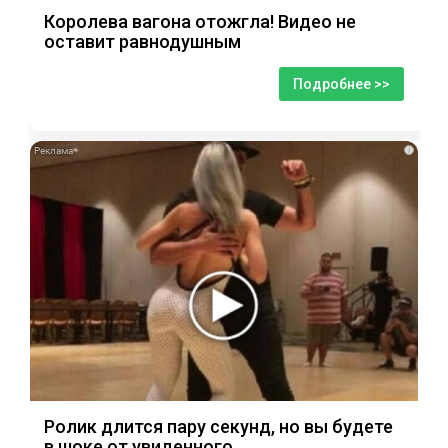
Королева вагона отожгла! Видео не
оставит равнодушным
Подробнее >>
i
Ролик длится пару секунд, но вы будете
в шоке от увиденного