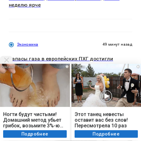
неделю ярче
Экономика
49 минут назад
Запасы газа в европейских ПХГ достигли
антирекорда — «Газпром»
i
i
Мы используем cookie. Во время посещения сайта
вы соглашаетесь с тем, что мы обрабатываем
Ногти будут чистыми!
Этот танец невесты
ваши персональные данные с использованием
Домашний метод убьет
оставит вас без слов!
метрик Яндекс Метрика, top.mail.ru, LiveInternet.
грибок, возьмите 3%-ю…
Пересмотрела 10 раз
Я согласен
Подробнее
Подробнее