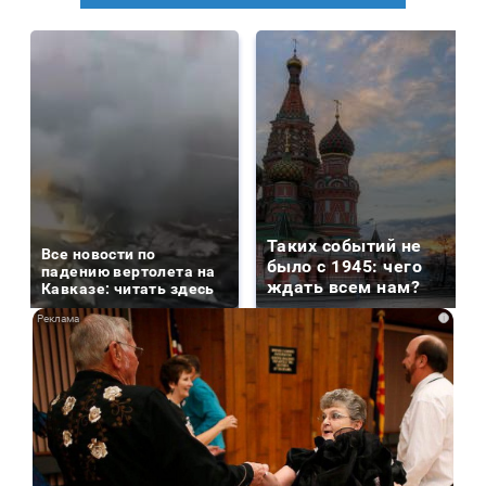
Таких событий не
Все новости по
было с 1945: чего
падению вертолета на
ждать всем нам?
Кавказе: читать здесь
i