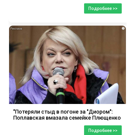
Подробнее >>
i
"Потеряли стыд в погоне за "Диором":
Поплавская вмазала семейке Плющенко
Подробнее >>