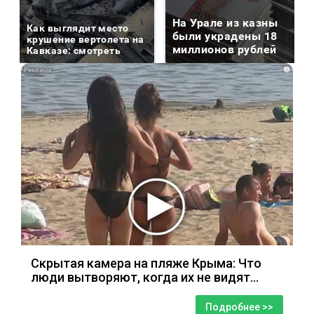
На Урале из казны
Как выглядит место
были украдены 18
крушение вертолета на
миллионов рублей
Кавказе: смотреть
i
Скрытая камера на пляже Крыма: Что
люди вытворяют, когда их не видят...
Подробнее >>