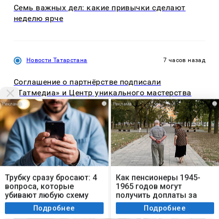
Семь важных дел: какие привычки сделают
неделю ярче
Новости Татарстана
7 часов назад
Соглашение о партнёрстве подписали
«Татмедиа» и Центр уникального мастерства
i
i
Мы используем cookie. Во время посещения сайта
вы соглашаетесь с тем, что мы обрабатываем
Трубку сразу бросают: 4
Как пенсионеры 1945-
ваши персональные данные с использованием
вопроса, которые
1965 годов могут
метрик Яндекс Метрика, top.mail.ru, LiveInternet.
убивают любую схему
получить доплаты за
мошенников
советский стаж
Я согласен
Подробнее
Подробнее