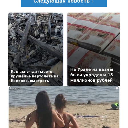
Следующая новость ↓
На Урале из казны
Как выглядит место
были украдены 18
крушение вертолета на
миллионов рублей
Кавказе: смотреть
i