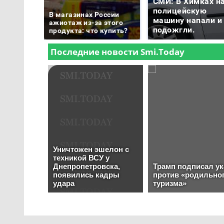
СМИ: В Химках н
полицейскую
В магазинах России
машину напали и
ажиотаж из-за этого
подожгли.
продукта: что купить?