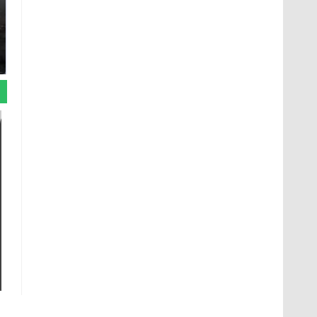
Таких событий не
В магазинах России
было с 1945: чего
ажиотаж из-за этого
ждать всем нам?
продукта: что купить?