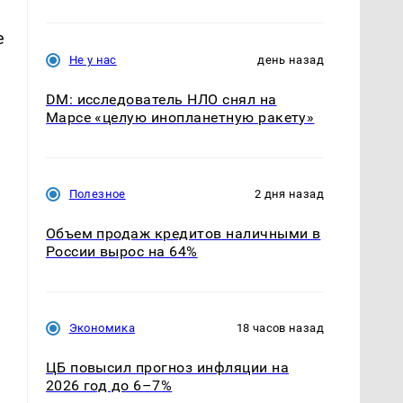
е
Не у нас
день назад
DM: исследователь НЛО снял на
Марсе «целую инопланетную ракету»
Полезное
2 дня назад
Объем продаж кредитов наличными в
России вырос на 64%
Экономика
18 часов назад
ЦБ повысил прогноз инфляции на
2026 год до 6–7%