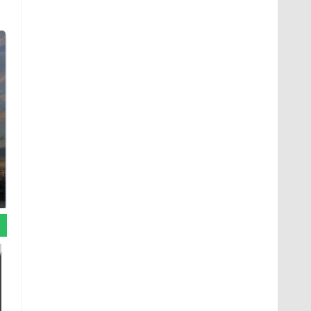
СМИ: В Химках на
полицейскую
В магазинах России
машину напали и
ажиотаж из-за этого
подожгли.
продукта: что купить?