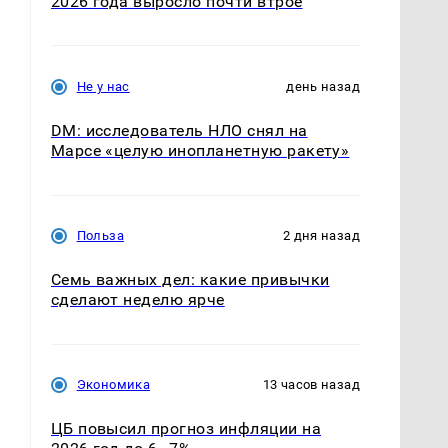
2026 года выросло почти втрое
Не у нас
день назад
DM: исследователь НЛО снял на
Марсе «целую инопланетную ракету»
Польза
2 дня назад
Семь важных дел: какие привычки
сделают неделю ярче
Экономика
13 часов назад
ЦБ повысил прогноз инфляции на