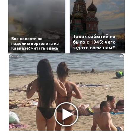
Таких событий не
Все новости по
было с 1945: чего
падению вертолета на
ждать всем нам?
Кавказе: читать здесь
i