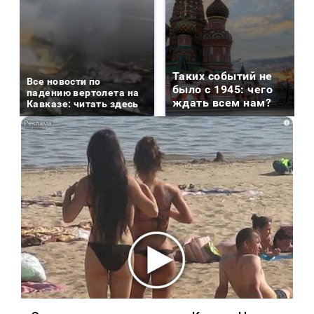
Таких событий не
Все новости по
было с 1945: чего
падению вертолета на
ждать всем нам?
Кавказе: читать здесь
i