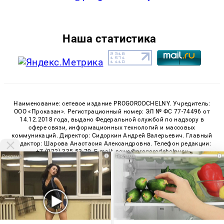
Наша статистика
Наименование: сетевое издание PROGORODCHELNY. Учредитель:
ООО «Проказан». Регистрационный номер: ЭЛ № ФС 77-74496 от
14.12.2018 года, выдано Федеральной службой по надзору в
сфере связи, информационных технологий и массовых
коммуникаций. Директор: Сидоркин Андрей Валерьевич. Главный
редактор: Шарова Анастасия Александровна. Телефон редакции:
+7 (922) 335-53-79, E-mail: news@progorodchelny.ru
i
i
«На информационном ресурсе применяются рекомендательные
технологии (информационные технологии предоставления
информации на основе сбора, систематизации и анализа
сведений, относящихся к предпочтениям пользователей сети
«Интернет», находящихся на территории Российской
Федерации)». Правила применения рекомендательных
технологий в виджетах рекламно-обменной сети
«СМИ2» (PDF)
,
Мы используем cookie. Во время посещения сайта
«Sparrow» (PDF)