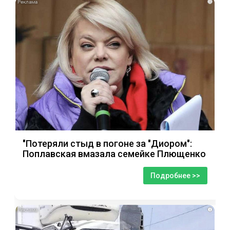
i
"Потеряли стыд в погоне за "Диором":
Поплавская вмазала семейке Плющенко
Подробнее >>
i