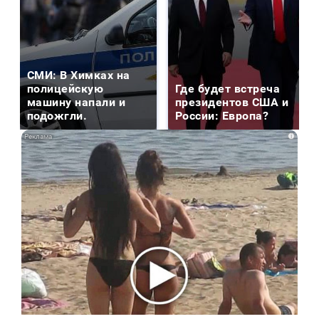
СМИ: В Химках на
полицейскую
Где будет встреча
машину напали и
президентов США и
подожгли.
России: Европа?
i