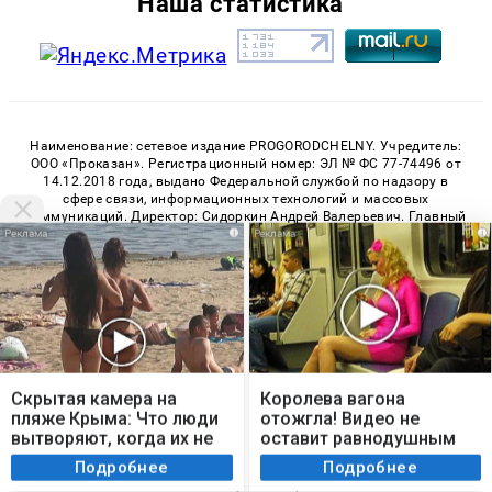
Наша статистика
Наименование: сетевое издание PROGORODCHELNY. Учредитель:
ООО «Проказан». Регистрационный номер: ЭЛ № ФС 77-74496 от
14.12.2018 года, выдано Федеральной службой по надзору в
сфере связи, информационных технологий и массовых
коммуникаций. Директор: Сидоркин Андрей Валерьевич. Главный
i
i
редактор: Шарова Анастасия Александровна. Телефон редакции:
+7 (922) 335-53-79, E-mail: news@progorodchelny.ru
«На информационном ресурсе применяются рекомендательные
технологии (информационные технологии предоставления
информации на основе сбора, систематизации и анализа
сведений, относящихся к предпочтениям пользователей сети
«Интернет», находящихся на территории Российской
Мы используем cookie. Во время посещения сайта
Федерации)». Правила применения рекомендательных
технологий в виджетах рекламно-обменной сети
«СМИ2» (PDF)
,
вы соглашаетесь с тем, что мы обрабатываем
Скрытая камера на
Королева вагона
«Sparrow» (PDF)
ваши персональные данные с использованием
пляже Крыма: Что люди
отожгла! Видео не
метрик Яндекс Метрика, top.mail.ru, LiveInternet.
вытворяют, когда их не
оставит равнодушным
видят...
Я согласен
Подробнее
Подробнее
© 2026 «PROGorodChelny» | Все права защищены