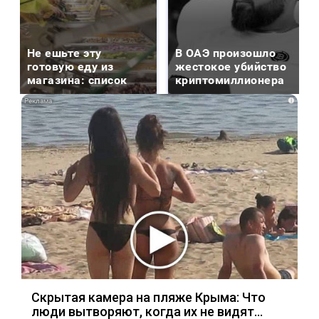
Не ешьте эту
В ОАЭ произошло
готовую еду из
жестокое убийство
магазина: список
криптомиллионера
i
Скрытая камера на пляже Крыма: Что
люди вытворяют, когда их не видят...