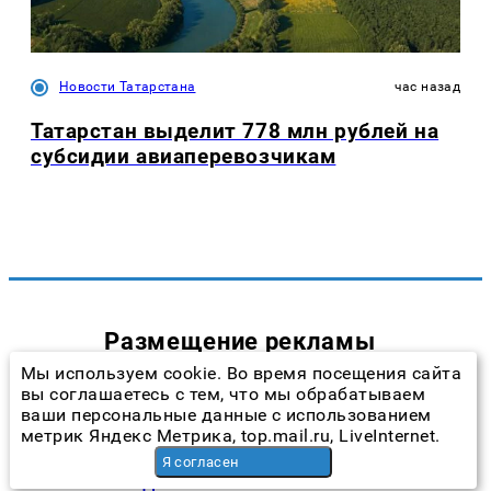
Новости Татарстана
час назад
Татарстан выделит 778 млн рублей на
субсидии авиаперевозчикам
Размещение рекламы
Мы используем cookie. Во время посещения сайта
+7 (917) 911-22-52
вы соглашаетесь с тем, что мы обрабатываем
ваши персональные данные с использованием
andrey@prokazan.ru
метрик Яндекс Метрика, top.mail.ru, LiveInternet.
Прайс-лист
Я согласен