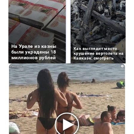
На Урале из казны
Как выглядит место
были украдены 18
крушение вертолета на
миллионов рублей
Кавказе: смотреть
i