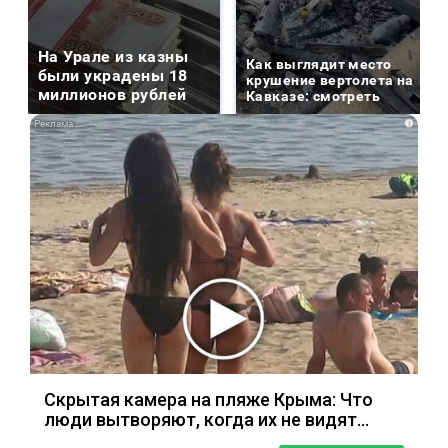
На Урале из казны
Как выглядит место
были украдены 18
крушение вертолета на
миллионов рублей
Кавказе: смотреть
i
Скрытая камера на пляже Крыма: Что
люди вытворяют, когда их не видят...