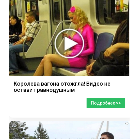
Королева вагона отожгла! Видео не
оставит равнодушным
Подробнее >>
i