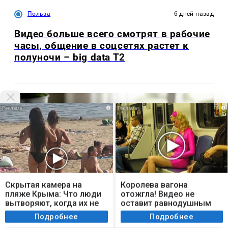
Польза
6 дней назад
Видео больше всего смотрят в рабочие
часы, общение в соцсетях растет к
полуночи – big data T2
i
i
Мы используем cookie. Во время посещения сайта
вы соглашаетесь с тем, что мы обрабатываем
Скрытая камера на
Королева вагона
ваши персональные данные с использованием
пляже Крыма: Что люди
отожгла! Видео не
метрик Яндекс Метрика, top.mail.ru, LiveInternet.
вытворяют, когда их не
оставит равнодушным
видят...
Я согласен
Подробнее
Подробнее
Экономика
час назад