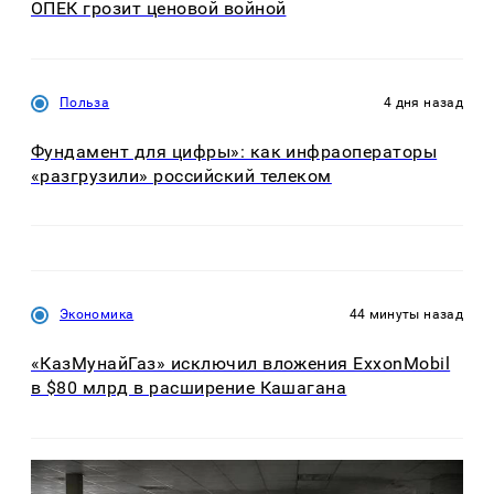
ОПЕК грозит ценовой войной
Польза
4 дня назад
Фундамент для цифры»: как инфраоператоры
«разгрузили» российский телеком
Экономика
44 минуты назад
«КазМунайГаз» исключил вложения ExxonMobil
в $80 млрд в расширение Кашагана